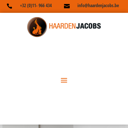
+32 (0)11- 966 434
info@haardenjacobs.be

