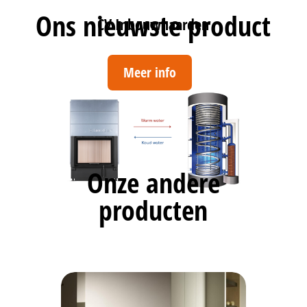
Ons nieuwste product
CV Inbouwhaarden
Meer info
Onze andere
producten