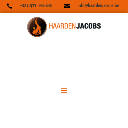
+32 (0)11- 966 434
info@haardenjacobs.be

