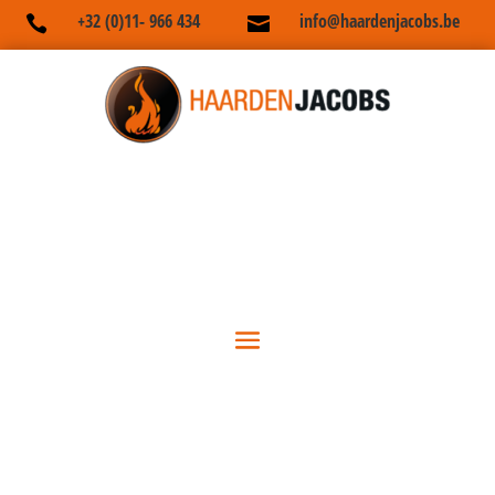
+32 (0)11- 966 434
info@haardenjacobs.be

