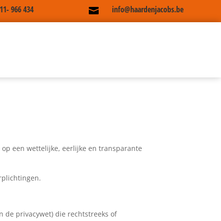
)11- 966 434
info@haardenjacobs.be

op een wettelijke, eerlijke en transparante
rplichtingen.
 de privacywet) die rechtstreeks of