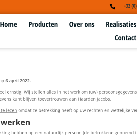
+32 (0

Home
Producten
Over ons
Realisaties
Contact
 op
6 april 2022.
 ernstig. Wij stellen alles in het werk om (uw) persoonsgegevens 
evens kunt blijven toevertrouwen aan Haarden Jacobs.
 te lezen
omdat ze betrekking heeft op uw rechten en wettelijke ve
rwerken
ekking hebben op een natuurlijk persoon (de betrokkene genoemd in