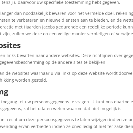
, tenzij u daarvoor uw specifieke toestemming hebt gegeven.
 langer dan noodzakelijk bewaren voor het vermelde doel, rekeni
ten te verbeteren en nieuwe diensten aan te bieden, en de wetteli
teractie met Haarden Jacobs gedurende een redelijke periode kun
 zijn, zullen we deze op een veilige manier vernietigen of verwijd
bsites
nen links bevatten naar andere websites. Deze richtlijnen over ge
 gegevensbescherming op de andere sites te bekijken.
 van de websites waarnaar u via links op deze Website wordt door
chikking worden gesteld.
ing
 toegang tot uw persoonsgegevens te vragen. U kunt ons daartoe ee
gegevens, zal het u laten weten waarom dat niet mogelijk is.
et recht om deze persoonsgegevens te laten wijzigen indien ze on
ending ervan verbieden indien ze onvolledig of niet ter zake dien