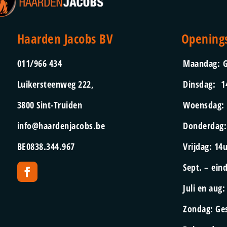
Haarden Jacobs BV
Opening
011/966 434
Maandag:
G
Luikersteenweg 222,
Dinsdag:
1
3800 Sint-Truiden
Woensdag
info@haardenjacobs.be
Donderdag
BE0838.344.967
Vrijdag:
14u
Sept. – ein
Juli en aug
Zondag:
Ge