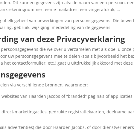
orden. Dit kunnen gegevens zijn als: de naam van een persoon, ee
bankrekeningnummer, een e-mailadres, een vingerafdruk, …
g of elk geheel van bewerkingen van persoonsgegevens. Die bewer
aring, gebruik, wijziging, mededeling van de gegevens.
rding van deze Privacyverklaring
de persoonsgegevens die we over u verzamelen met als doel u onze 
oor uw persoonsgegevens mee te delen (zoals bijvoorbeeld het bez
 het contactformulier, etc.) gaat u uitdrukkelijk akkoord met deze 
onsgegevens
len via verschillende bronnen, waaronder:
a websites van Haarden Jacobs of “branded” pagina’s of applicatie
a direct-marketingacties, gedrukte registratiekaarten, deelname aa
zoals advertenties) die door Haarden Jacobs, of door dienstverle