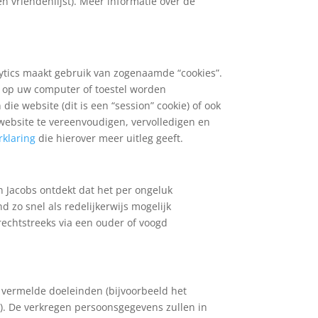
n vriendenlijst). Meer informatie over de
lytics maakt gebruik van zogenaamde “cookies”.
nt op uw computer of toestel worden
e website (dit is een “session” cookie) of ook
n website te vereenvoudigen, vervolledigen en
rklaring
die hierover meer uitleg geeft.
 Jacobs ontdekt dat het per ongeluk
 zo snel als redelijkerwijs mogelijk
echtstreeks via een ouder of voogd
e vermelde doeleinden (bijvoorbeeld het
.). De verkregen persoonsgegevens zullen in