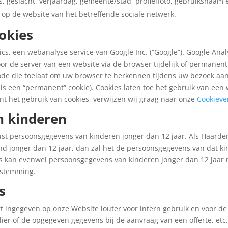
 geslacht, verjaardag, gemeente/stad, profielfoto, gebruiksnaam e
op de website van het betreffende sociale netwerk.
ookies
cs, een webanalyse service van Google Inc. (“Google”). Google Ana
oor de server van een website via de browser tijdelijk of permane
de die toelaat om uw browser te herkennen tijdens uw bezoek aan di
it is een “permanent” cookie). Cookies laten toe het gebruik van ee
nt het gebruik van cookies, verwijzen wij graag naar onze
Cookieve
n kinderen
ust persoonsgegevens van kinderen jonger dan 12 jaar. Als Haarden
 jonger dan 12 jaar, dan zal het de persoonsgegevens van dat kind
bs kan evenwel persoonsgegevens van kinderen jonger dan 12 jaar r
estemming.
s
eft ingegeven op onze Website louter voor intern gebruik en voor d
er of de opgegeven gegevens bij de aanvraag van een offerte, etc